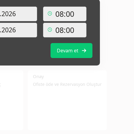
Devam et
Onay
ç
Ofiste öde ve Rezervasyon Oluştur