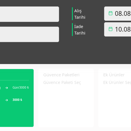
Alış
Tarihi
İade
Tarihi
Güvence Paketleri
Ek Ürünler
Güvence Paketi Seç
Ek Ürünler Se
g
Gün/3000 ₺
3000 ₺