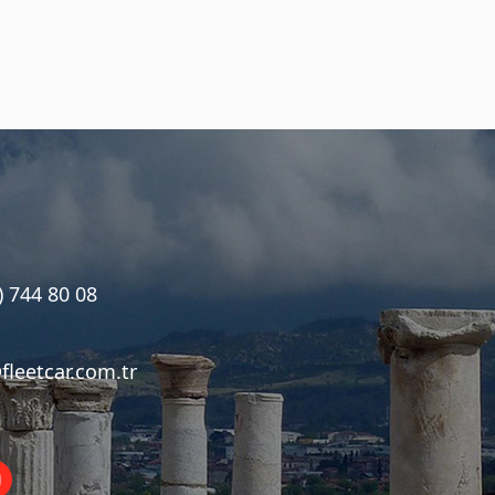
) 744 80 08
fleetcar.com.tr