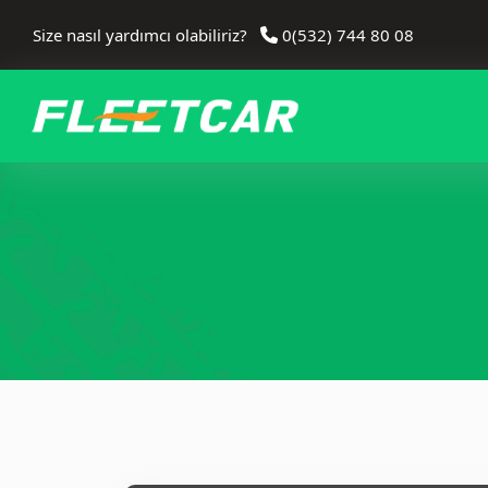
Size nasıl yardımcı olabiliriz?
0(532) 744 80 08