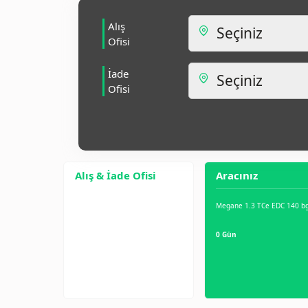
Alış
Ofisi
İade
Ofisi
Alış & İade Ofisi
Aracınız
Megane 1.3 TCe EDC 140 b
0 Gün