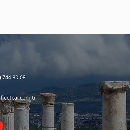
) 744 80 08
fleetcar.com.tr