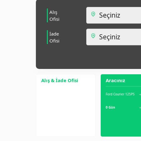
Alış
Ofisi
İade
Ofisi
Alış & İade Ofisi
Aracınız
Ford Courier 125PS
0 Gün