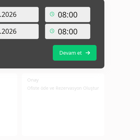
Devam et
Onay
Ofiste öde ve Rezervasyon Oluştur