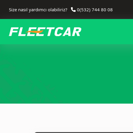
Size nasıl yardımcı olabiliriz?
0(532) 744 80 08