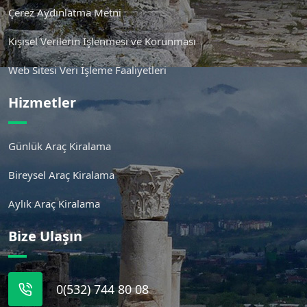
Çerez Aydınlatma Metni
Kişisel Verilerin İşlenmesi ve Korunması
Web Sitesi Veri İşleme Faaliyetleri
Hizmetler
Günlük Araç Kiralama
Bireysel Araç Kiralama
Aylık Araç Kiralama
Bize Ulaşın
0(532) 744 80 08